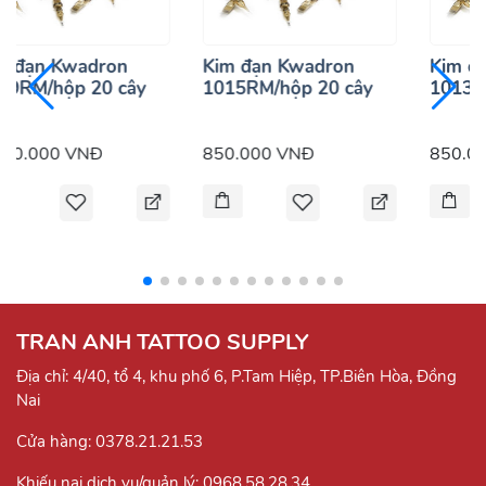
m đạn Kwadron
Kim đạn Kwadron
Kim đ
19RM/hộp 20 cây
1015RM/hộp 20 cây
1013R
250.000 VNĐ
850.000 VNĐ
850.0
TRAN ANH TATTOO SUPPLY
Địa chỉ: 4/40, tổ 4, khu phố 6, P.Tam Hiệp, TP.Biên Hòa, Đồng
Nai
Cửa hàng:
0378.21.21.53
Khiếu nại dịch vụ/quản lý:
0968.58.28.34