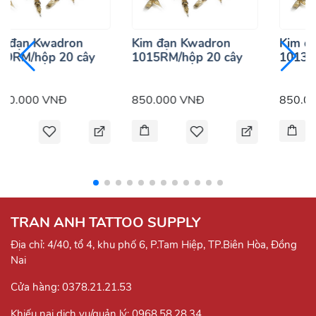
m đạn Kwadron
Kim đạn Kwadron
Kim đ
19RM/hộp 20 cây
1015RM/hộp 20 cây
1013R
250.000 VNĐ
850.000 VNĐ
850.0
TRAN ANH TATTOO SUPPLY
Địa chỉ: 4/40, tổ 4, khu phố 6, P.Tam Hiệp, TP.Biên Hòa, Đồng
Nai
Cửa hàng:
0378.21.21.53
Khiếu nại dịch vụ/quản lý:
0968.58.28.34