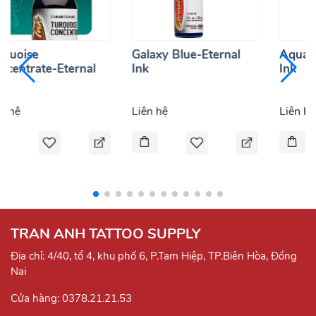
rquoise
Galaxy Blue-Eternal
Aquam
ncentrate-Eternal
Ink
Ink
k
n hệ
Liên hệ
Liên hệ
TRAN ANH TATTOO SUPPLY
Địa chỉ: 4/40, tổ 4, khu phố 6, P.Tam Hiệp, TP.Biên Hòa, Đồng
Nai
Cửa hàng:
0378.21.21.53