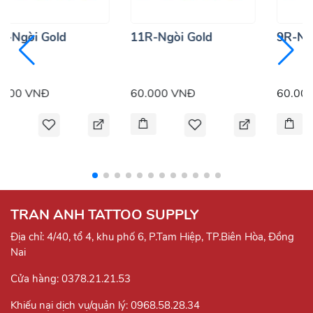
R-Ngòi Gold
11R-Ngòi Gold
9R-Ng
.000 VNĐ
60.000 VNĐ
60.00
TRAN ANH TATTOO SUPPLY
Địa chỉ: 4/40, tổ 4, khu phố 6, P.Tam Hiệp, TP.Biên Hòa, Đồng
Nai
Cửa hàng:
0378.21.21.53
Khiếu nại dịch vụ/quản lý:
0968.58.28.34