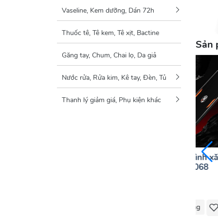
Vaseline, Kem dưỡng, Dán 72h
Thuốc tê, Tê kem, Tê xịt, Bactine
Sản 
Găng tay, Chum, Chai lọ, Da giả
Nước rửa, Rửa kim, Kê tay, Đèn, Tủ
Thanh lý giảm giá, Phụ kiện khác
nh không
Máy xăm hình không
Máy scan hình x
– Channel
dây CNC HAMMER
CNC MP-8068
9.600.000 VNĐ
Liên hệ
Mua Hàng
Mua Hàng