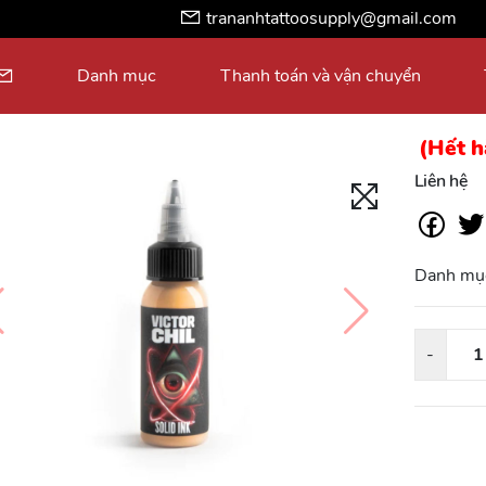
trananhtattoosupply@gmail.com
Danh mục
Thanh toán và vận chuyển
(Hết 
Liên hệ
Danh mụ
-