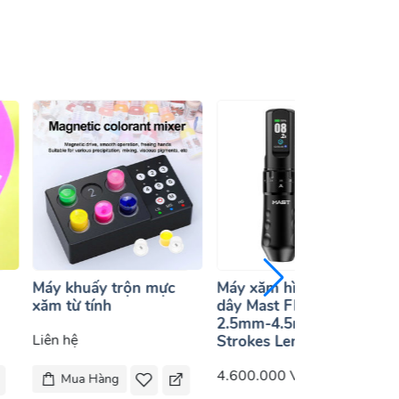
Máy khuấy trộn mực
Máy xăm hình không
xăm từ tính
dây Mast Flip4 Pro -
2.5mm-4.5mm
Liên hệ
Strokes Length
4.600.000 VNĐ
Mua Hàng