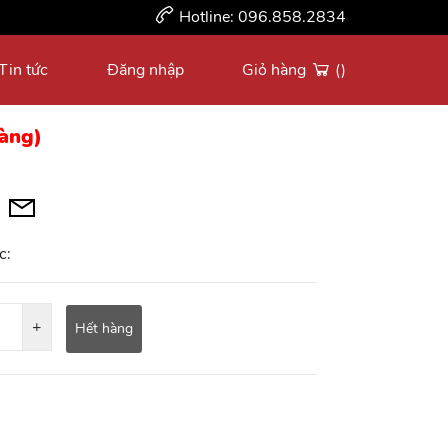
Hotline:
096.858.2834
Tin tức
Đăng nhập
Giỏ hàng
()
hàng)
c:
+
Hết hàng