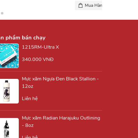
Mua Hàng
ản phẩm bán chạy
1215RM-Ultra X
340.000 VNĐ
Mực xăm Ngựa Đen Black Stallion -
12oz
Liên hệ
Mực xăm Radian Harajuku Outlining
- 8oz
Liên hệ