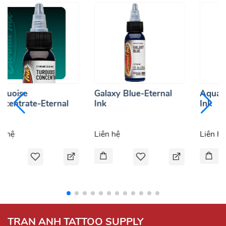
rquoise
Galaxy Blue-Eternal
Aquam
ncentrate-Eternal
Ink
Ink
k
n hệ
Liên hệ
Liên hệ
TRAN ANH TATTOO SUPPLY