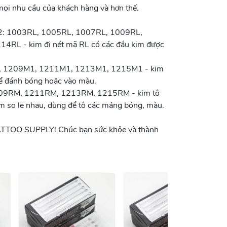
ọi nhu cầu của khách hàng và hơn thế.
I 12: 1003RL, 1005RL, 1007RL, 1009RL,
RL - kim đi nét mã RL có các đầu kim được
1, 1209M1, 1211M1, 1213M1, 1215M1 - kim
để đánh bóng hoặc vào màu.
1209RM, 1211RM, 1213RM, 1215RM - kim tô
ằm so le nhau, dùng để tô các mảng bóng, màu.
ATTOO SUPPLY! Chúc bạn sức khỏe và thành