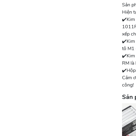
Sản ph
Hiện t
✔️Kim
1011R
xếp ch
✔️Kim
tô M1 
✔️Kim
RM là 
✔️Hộp
Cảm ơ
công!
Sản 