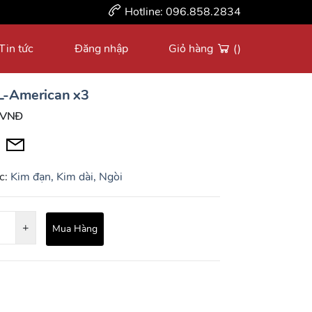
Hotline:
096.858.2834
Tin tức
Đăng nhập
Giỏ hàng
()
-American x3
 VNĐ
c:
Kim đạn, Kim dài, Ngòi
+
Mua Hàng