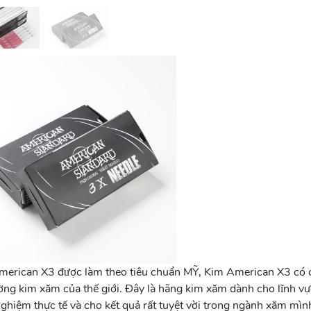
erican X3 được làm theo tiêu chuẩn MỸ, Kim American X3 có c
ường kim xăm của thế giới. Đây là hãng kim xăm dành cho lĩnh v
ghiệm thực tế và cho kết quả rất tuyệt vời trong ngành xăm mìn