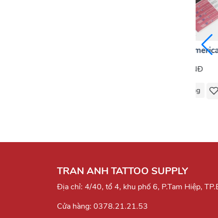
 dài
1207RM-American x3
1215M1-America
Đ
220.000 VNĐ
250.000 VNĐ
Mua Hàng
Mua Hàng
TRAN ANH TATTOO SUPPLY
Địa chỉ: 4/40, tổ 4, khu phố 6, P.Tam Hiệp, TP
Cửa hàng:
0378.21.21.53