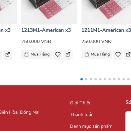
n x3
1213M1-American x3
1211M1-American x
250.000 VNĐ
250.000 VNĐ
Mua Hàng
Mua Hàng
S
Giới Thiệu
.Biên Hòa, Đồng Nai
Thanh toán
Danh mục sản phẩm