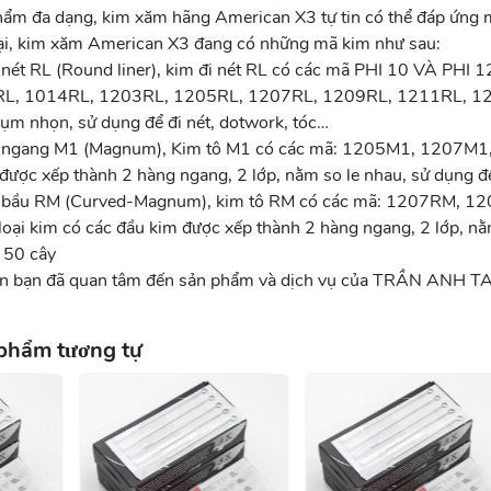
ẩm đa dạng, kim xăm hãng American X3 tự tin có thể đáp ứng m
ại, kim xăm American X3 đang có những mã kim như sau:
 nét RL (Round liner), kim đi nét RL có các mã PHI 10 VÀ PH
L, 1014RL, 1203RL, 1205RL, 1207RL, 1209RL, 1211RL, 1214
ụm nhọn, sử dụng để đi nét, dotwork, tóc…
 ngang M1 (Magnum), Kim tô M1 có các mã: 1205M1, 1207M
được xếp thành 2 hàng ngang, 2 lớp, nằm so le nhau, sử dụng 
 bầu RM (Curved-Magnum), kim tô RM có các mã: 1207RM, 
loại kim có các đầu kim được xếp thành 2 hàng ngang, 2 lớp, n
 50 cây
n bạn đã quan tâm đến sản phẩm và dịch vụ của TRẦN ANH T
phẩm tương tự