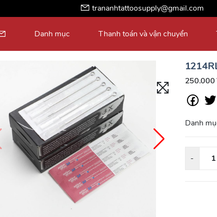
trananhtattoosupply@gmail.com
Danh mục
Thanh toán và vận chuyển
1214RL
250.000
Danh mụ
-