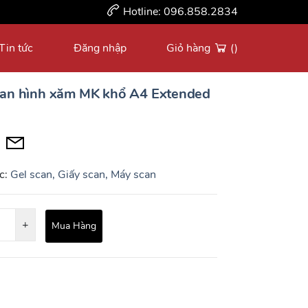
Hotline:
096.858.2834
Tin tức
Đăng nhập
Giỏ hàng
()
can hình xăm MK khổ A4 Extended
c:
Gel scan, Giấy scan, Máy scan
+
Mua Hàng