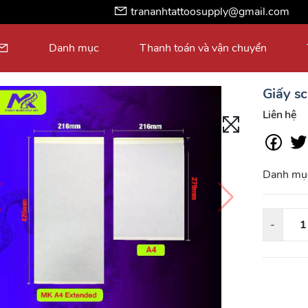
trananhtattoosupply@gmail.com
Danh mục
Thanh toán và vận chuyển
Giấy s
Liên hệ
Danh mụ
-